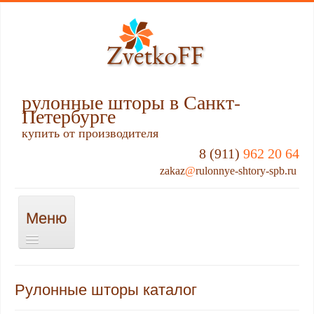
рулонные шторы в Санкт-
Петербурге
купить от производителя
8 (911)
962 20 64
zakaz
@
rulonnye-shtory-spb.ru
Меню
Включить/
выключить
навигацию
О НАС
Рулонные шторы каталог
КАССЕТНЫЕ РУЛОННЫЕ ШТОРЫ