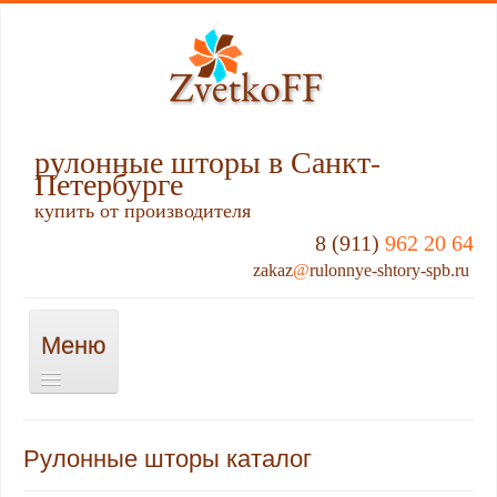
рулонные шторы в Санкт-
Петербурге
купить от производителя
8 (911)
962 20 64
zakaz
@
rulonnye-shtory-spb.ru
Меню
Включить/
выключить
навигацию
О НАС
Рулонные шторы каталог
КАССЕТНЫЕ РУЛОННЫЕ ШТОРЫ